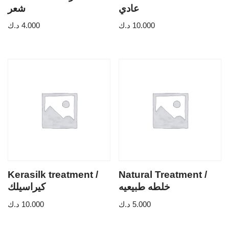
عادي
شعر
د.ك
4.000
د.ك
10.000
Kerasilk treatment /
Natural Treatment /
خلطه طبيعيه
كيراسيلك
د.ك
10.000
د.ك
5.000